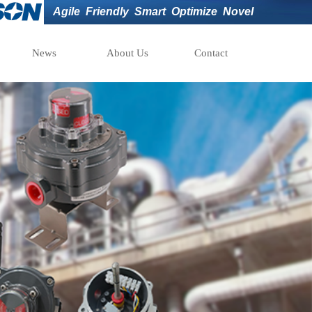
Agile
Friendly
Smart
Optimize
Novel
News
About Us
Contact