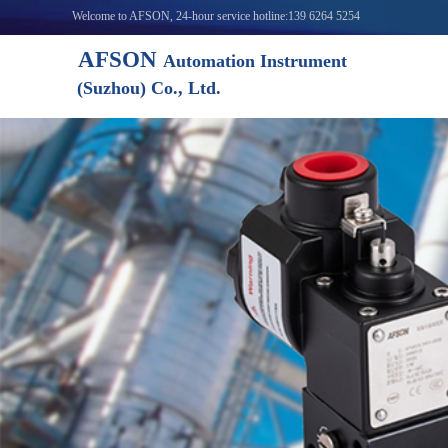
Welcome to AFSON, 24-hour service hotline:139 6264 5254
AFSON
Automation Instrument
(Suzhou) Co., Ltd.